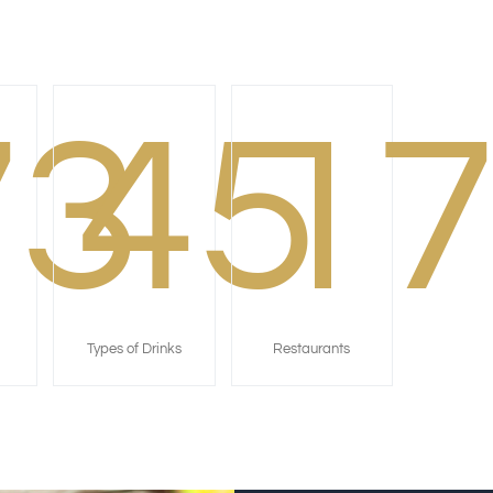
73
45
1
Types of Drinks
Restaurants