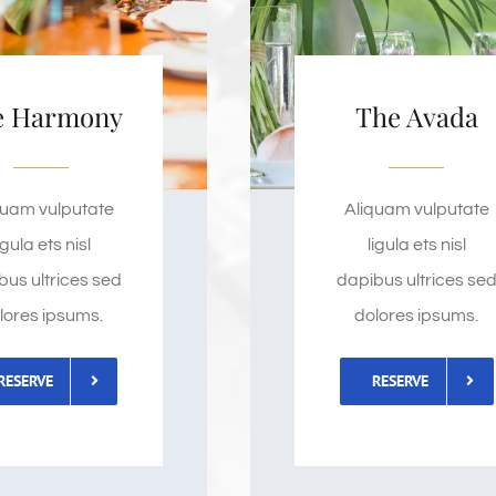
e Harmony
The Avada
quam vulputate
Aliquam vulputate
igula ets nisl
ligula ets nisl
bus ultrices sed
dapibus ultrices se
lores ipsums.
dolores ipsums.
RESERVE
RESERVE