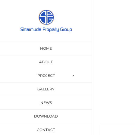
Skip
to
content
Rest
HOME
Sed euismod mi 
ABOUT
PROJECT
GALLERY
NEWS
DOWNLOAD
CONTACT