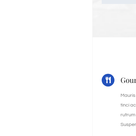
Gou
Mauris
tinci a
rutrum i
Suspen