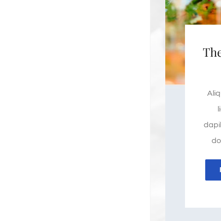
Th
Ali
l
dapi
do