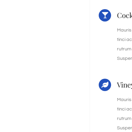
Cock
Mauris
tinci a
rutrum i
Suspen
Vine
Mauris
tinci a
rutrum i
Suspen