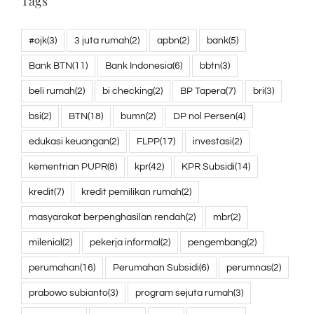
Tags
#ojk
(3)
3 juta rumah
(2)
apbn
(2)
bank
(5)
Bank BTN
(11)
Bank Indonesia
(6)
bbtn
(3)
beli rumah
(2)
bi checking
(2)
BP Tapera
(7)
bri
(3)
bsi
(2)
BTN
(18)
bumn
(2)
DP nol Persen
(4)
edukasi keuangan
(2)
FLPP
(17)
investasi
(2)
kementrian PUPR
(8)
kpr
(42)
KPR Subsidi
(14)
kredit
(7)
kredit pemilikan rumah
(2)
masyarakat berpenghasilan rendah
(2)
mbr
(2)
milenial
(2)
pekerja informal
(2)
pengembang
(2)
perumahan
(16)
Perumahan Subsidi
(6)
perumnas
(2)
prabowo subianto
(3)
program sejuta rumah
(3)