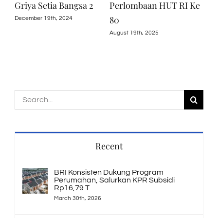
I –
Griya Setia Bangsa 2
Perlombaan HUT RI Ke
Aka
i
80
202
December 19th, 2024
August 19th, 2025
July 
Search
for:
Recent
BRI Konsisten Dukung Program
Perumahan, Salurkan KPR Subsidi
Rp16,79 T
March 30th, 2026