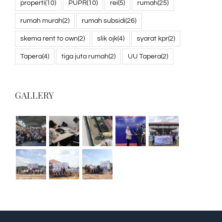
properti
(10)
PUPR
(10)
rei
(5)
rumah
(25)
rumah murah
(2)
rumah subsidi
(26)
skema rent to own
(2)
slik ojk
(4)
syarat kpr
(2)
Tapera
(4)
tiga juta rumah
(2)
UU Tapera
(2)
GALLERY