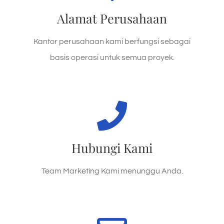
No. 01/988 ABC, Pekanbaru, Riau
Alamat Perusahaan
Jl. Kaharuddin Nasution
Kantor perusahaan kami berfungsi sebagai
Lokasi Kantor
basis operasi untuk semua proyek.
HUBUNGI KAMI
Hubungi Kami
0761 – 678 398
Telpon kami hari ini!
Team Marketing Kami menunggu Anda.