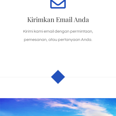
KIRIM EMAIL
Kirimkan Email Anda
management@sinarmuda.id
Kami Siaga
Kirimi kami email dengan permintaan,
pemesanan, atau pertanyaan Anda.