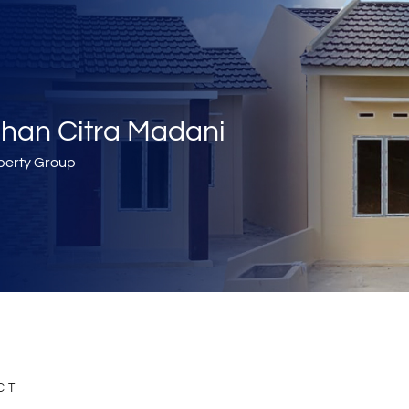
han Citra Madani
perty Group
CT