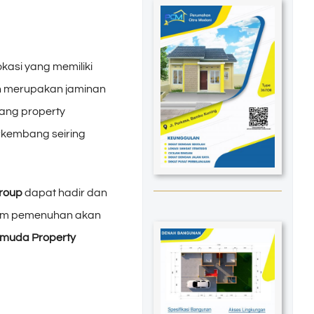
lokasi yang memiliki
an merupakan jaminan
dang property
rkembang seiring
roup
dapat hadir dan
lam pemenuhan akan
rmuda Property