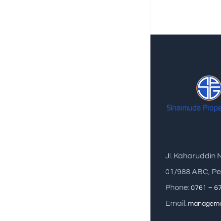
Jl. Kaharuddin 
01/988 ABC, Pe
Phone:
0761 – 6
Email:
manageme