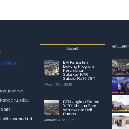
GALLER
Recent
BRI Konsisten
Dukung Program
Perumahan,
Salurkan KPR
Subsidi Rp16,79 T
March 30th, 2026
Nasution No.
kanbaru, Riau
BTN Ungkap Skema
‘KPR’ Khusus Buat
78 398
Wiraswasta Beli
Rumah
nt@sinarmuda.id
January 31st, 2026