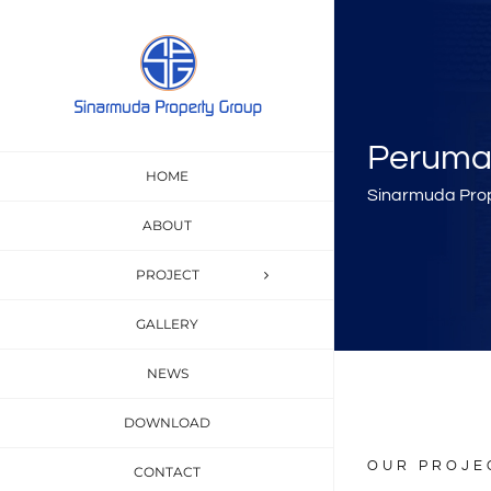
Skip
to
content
Peruma
HOME
Sinarmuda Pro
ABOUT
PROJECT
GALLERY
NEWS
DOWNLOAD
OUR PROJE
CONTACT