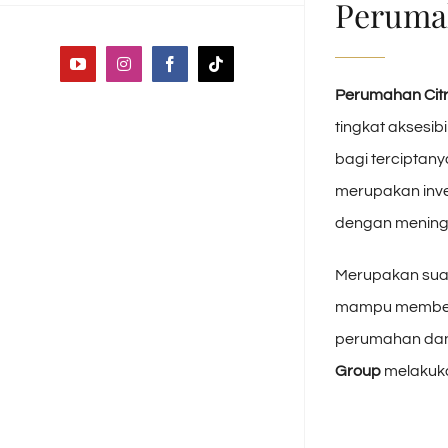
Peruma
YouTube
Instagram
Facebook
Tiktok
Perumahan Citr
tingkat aksesi
bagi terciptany
merupakan inve
dengan mening
Merupakan sua
mampu memberi
perumahan dan 
Group
melakuk