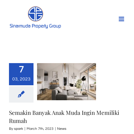
Skip
to
content
7
03, 2023
Semakin Banyak Anak Muda Ingin Memiliki
Rumah
By
spark
|
March 7th, 2023
|
News