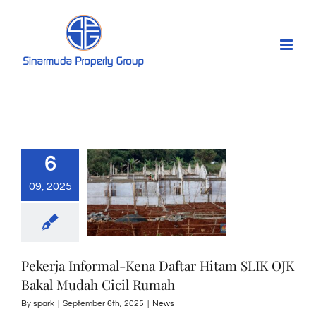
Skip
to
content
6
09, 2025
Pekerja Informal-Kena Daftar Hitam SLIK OJK
Bakal Mudah Cicil Rumah
By
spark
|
September 6th, 2025
|
News