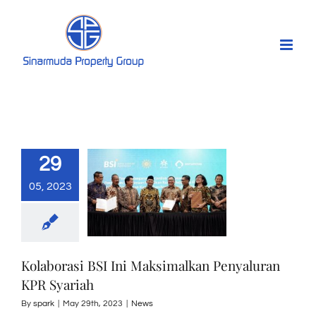
Skip
to
content
29
05, 2023
Kolaborasi BSI Ini Maksimalkan Penyaluran
KPR Syariah
By
spark
|
May 29th, 2023
|
News