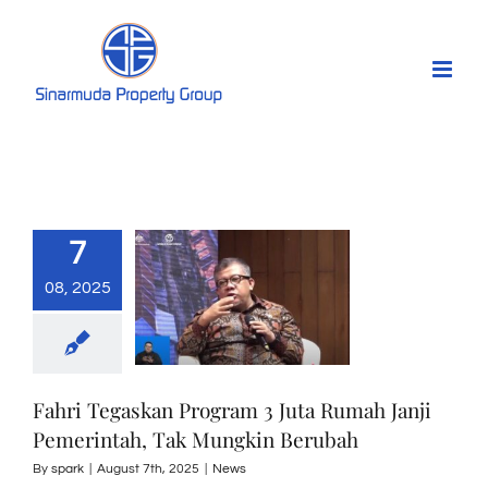
Skip
to
content
7
08, 2025
Fahri Tegaskan Program 3 Juta Rumah Janji
Pemerintah, Tak Mungkin Berubah
By
spark
|
August 7th, 2025
|
News