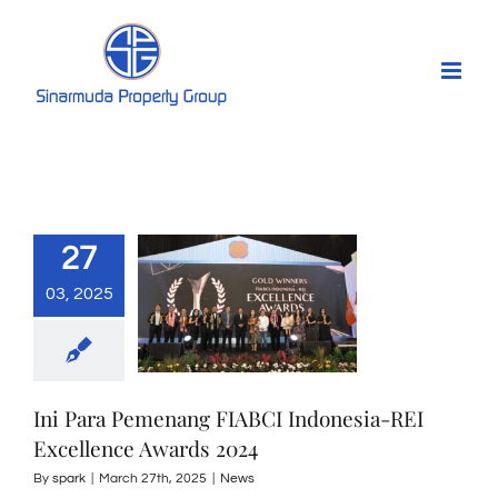
Skip
to
content
27
03, 2025
Ini Para Pemenang FIABCI Indonesia-REI
Excellence Awards 2024
By
spark
|
March 27th, 2025
|
News