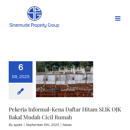
Skip
to
content
6
09, 2025
Pekerja Informal-Kena Daftar Hitam SLIK OJK
Bakal Mudah Cicil Rumah
By
spark
|
September 6th, 2025
|
News