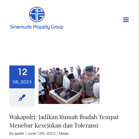
Skip
to
content
12
06, 2023
Wakapolri: Jadikan Rumah Ibadah Tempat
Menebar Kesejukan dan Toleransi
By
spark
|
June 12th, 2023
|
News