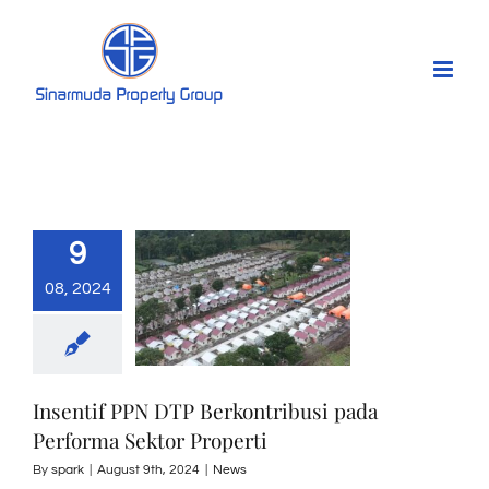
Skip
to
content
9
08, 2024
Insentif PPN DTP Berkontribusi pada
Performa Sektor Properti
By
spark
|
August 9th, 2024
|
News