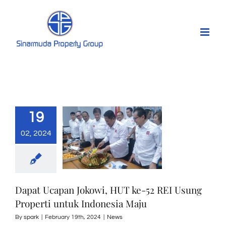
Skip
to
content
19
02, 2024
Dapat Ucapan Jokowi, HUT ke-52 REI Usung
Properti untuk Indonesia Maju
By
spark
|
February 19th, 2024
|
News