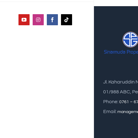
YouTube
Instagram
Facebook
Tiktok
Jl. Kaharuddin 
01/988 ABC, Pe
Phone:
0761 – 6
Email:
manageme