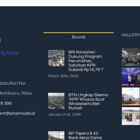
GALLER
Recent
BRI Konsisten
Dukung Program
Perumahan,
Salurkan KPR
Subsidi Rp16,79 T
March 30th, 2026
Nasution No.
kanbaru, Riau
BTN Ungkap Skema
‘KPR’ Khusus Buat
78 398
Wiraswasta Beli
Rumah
nt@sinarmuda.id
January 31st, 2026
BP Tapera & 43
Bank Kerja Sama