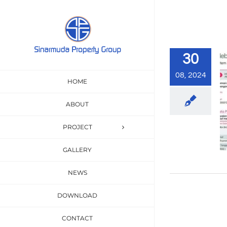
Skip
to
content
30
08, 2024
HOME
ABOUT
PROJECT
GALLERY
NEWS
DOWNLOAD
CONTACT