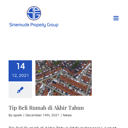
Skip
to
content
14
12, 2021
Tip Beli Rumah di Akhir Tahun
By
spark
|
December 14th, 2021
|
News