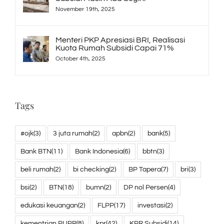
November 19th, 2025
Menteri PKP Apresiasi BRI, Realisasi
Kuota Rumah Subsidi Capai 71%
October 4th, 2025
Tags
#ojk
(3)
3 juta rumah
(2)
apbn
(2)
bank
(5)
Bank BTN
(11)
Bank Indonesia
(6)
bbtn
(3)
beli rumah
(2)
bi checking
(2)
BP Tapera
(7)
bri
(3)
bsi
(2)
BTN
(18)
bumn
(2)
DP nol Persen
(4)
edukasi keuangan
(2)
FLPP
(17)
investasi
(2)
kementrian PUPR
(8)
kpr
(42)
KPR Subsidi
(14)