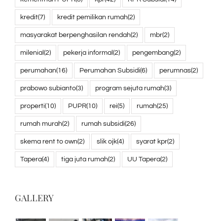
kredit
(7)
kredit pemilikan rumah
(2)
masyarakat berpenghasilan rendah
(2)
mbr
(2)
milenial
(2)
pekerja informal
(2)
pengembang
(2)
perumahan
(16)
Perumahan Subsidi
(6)
perumnas
(2)
prabowo subianto
(3)
program sejuta rumah
(3)
properti
(10)
PUPR
(10)
rei
(5)
rumah
(25)
rumah murah
(2)
rumah subsidi
(26)
skema rent to own
(2)
slik ojk
(4)
syarat kpr
(2)
Tapera
(4)
tiga juta rumah
(2)
UU Tapera
(2)
GALLERY