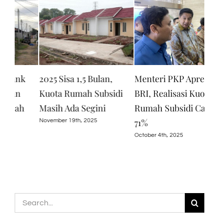
Menteri PKP Apresiasi
BRI Konsisten Dukung
BT
i
BRI, Realisasi Kuota
Program Perumahan,
‘KP
Rumah Subsidi Capai
Salurkan KPR Subsidi
Wir
71%
Rp16,79 T
Janu
October 4th, 2025
March 30th, 2026
Search
for: