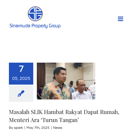
Skip
to
content
7
05, 2025
Masalah SLIK Hambat Rakyat Dapat Rumah,
Menteri Ara ‘Turun Tangan’
By
spark
|
May 7th, 2025
|
News