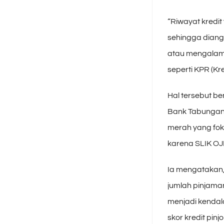
“Riwayat kredi
sehingga diang
atau mengalami
seperti KPR (Kre
Hal tersebut b
Bank Tabungan 
merah yang fok
karena SLIK OJK k
Ia mengatakan, 
jumlah pinjaman
menjadi kendala
skor kredit pinjo