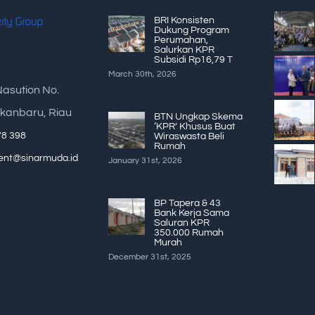
BRI Konsisten
Dukung Program
Perumahan,
Salurkan KPR
Subsidi Rp16,79 T
March 30th, 2026
Nasution No.
kanbaru, Riau
BTN Ungkap Skema
‘KPR’ Khusus Buat
78 398
Wiraswasta Beli
Rumah
nt@sinarmuda.id
January 31st, 2026
BP Tapera & 43
Bank Kerja Sama
Saluran KPR
350.000 Rumah
Murah
December 31st, 2025