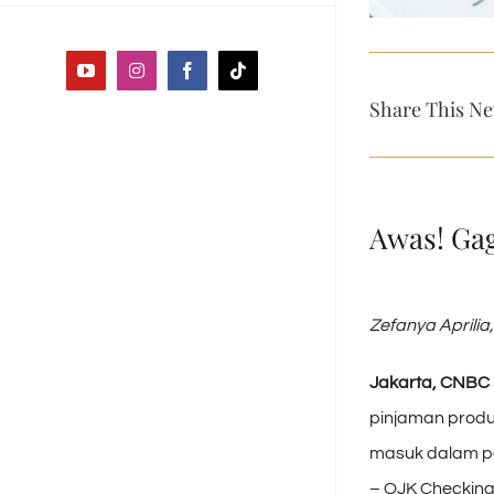
YouTube
Instagram
Facebook
Tiktok
Share This Ne
Awas! Gag
Zefanya Aprilia
Jakarta, CNBC 
pinjaman produ
masuk dalam pe
– OJK Checking)