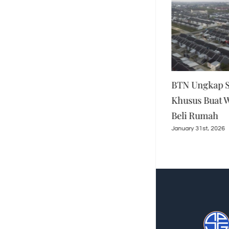
BRI Konsisten Dukung
BTN Ungkap S
Program Perumahan,
Khusus Buat 
Salurkan KPR Subsidi
Beli Rumah
Rp16,79 T
January 31st, 2026
March 30th, 2026