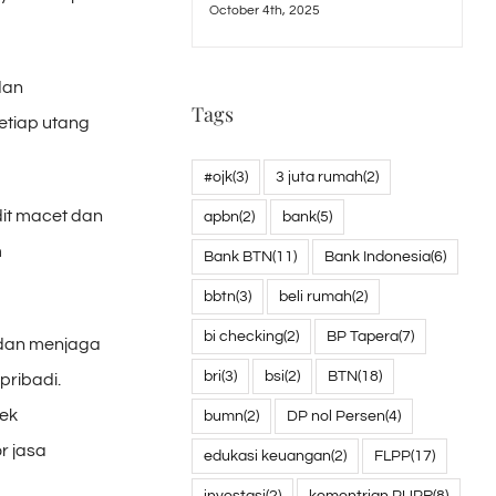
October 4th, 2025
dan
Tags
etiap utang
#ojk
(3)
3 juta rumah
(2)
it macet dan
apbn
(2)
bank
(5)
m
Bank BTN
(11)
Bank Indonesia
(6)
bbtn
(3)
beli rumah
(2)
bi checking
(2)
BP Tapera
(7)
 dan menjaga
bri
(3)
bsi
(2)
BTN
(18)
pribadi.
ek
bumn
(2)
DP nol Persen
(4)
r jasa
edukasi keuangan
(2)
FLPP
(17)
investasi
(2)
kementrian PUPR
(8)