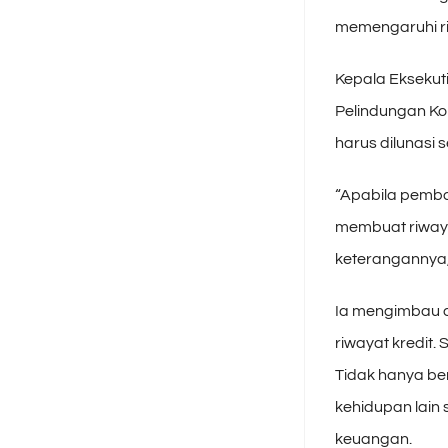
memengaruhi ri
Kepala Eksekut
Pelindungan Ko
harus dilunasi 
“Apabila pemba
membuat riwaya
keterangannya,
Ia mengimbau 
riwayat kredit.
Tidak hanya b
kehidupan lain 
keuangan.