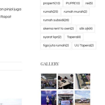
properti
(10)
PUPR
(10)
rei
(5)
n pinjol juga
rumah
(25)
rumah murah
(2)
t Rapat
rumah subsidi
(26)
skema rent to own
(2)
slik ojk
(4)
syarat kpr
(2)
Tapera
(4)
tiga juta rumah
(2)
UU Tapera
(2)
GALLERY