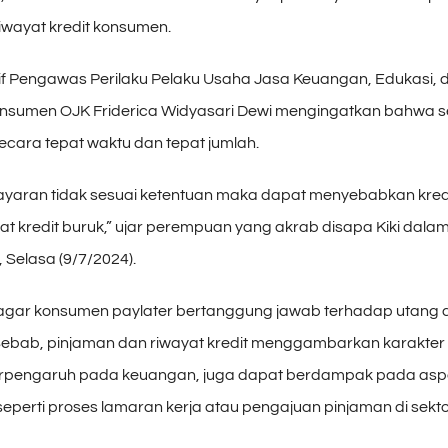
wayat kredit konsumen.
if Pengawas Perilaku Pelaku Usaha Jasa Keuangan, Edukasi, 
nsumen OJK Friderica Widyasari Dewi mengingatkan bahwa s
secara tepat waktu dan tepat jumlah.
yaran tidak sesuai ketentuan maka dapat menyebabkan kred
t kredit buruk,” ujar perempuan yang akrab disapa Kiki dala
 Selasa (9/7/2024).
agar konsumen paylater bertanggung jawab terhadap utang
 Sebab, pinjaman dan riwayat kredit menggambarkan karakter 
erpengaruh pada keuangan, juga dapat berdampak pada asp
seperti proses lamaran kerja atau pengajuan pinjaman di sekto