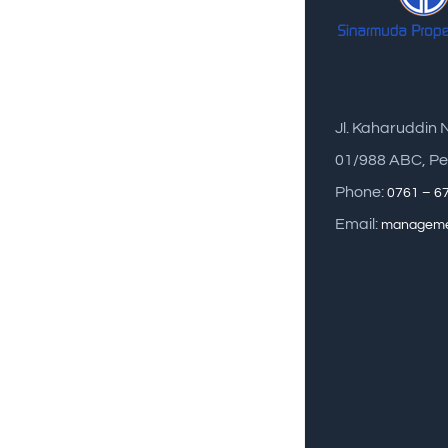
Jl. Kaharuddin 
01/988 ABC, Pe
Phone:
0761 – 6
Email:
manageme