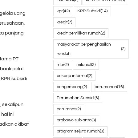
kpr
(42)
KPR Subsidi
(14)
gelola uang
kredit
(7)
perusahaan,
ka panjang
kredit pemilikan rumah
(2)
masyarakat berpenghasilan
(2)
rendah
Utama PT
mbr
(2)
milenial
(2)
 bank pelat
pekerja informal
(2)
KPR subsidi
pengembang
(2)
perumahan
(16)
Perumahan Subsidi
(6)
, sekalipun
perumnas
(2)
al ini
prabowo subianto
(3)
kadkan akibat
program sejuta rumah
(3)