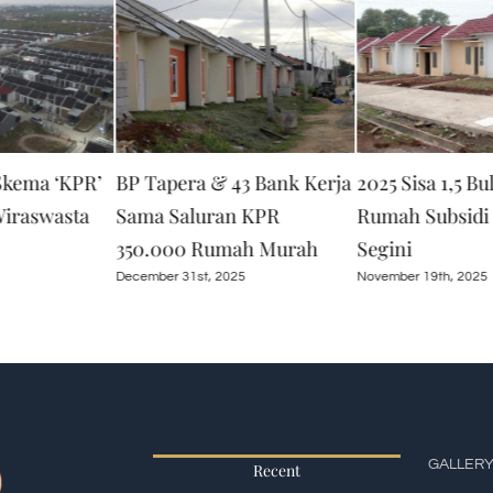
kema ‘KPR’
BP Tapera & 43 Bank Kerja
2025 Sisa 1,5 Bu
Wiraswasta
Sama Saluran KPR
Rumah Subsidi
350.000 Rumah Murah
Segini
December 31st, 2025
November 19th, 2025
GALLER
Recent