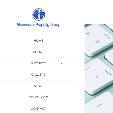
Skip
to
content
View
Larger
HOME
Image
ABOUT
PROJECT
GALLERY
NEWS
DOWNLOAD
CONTACT