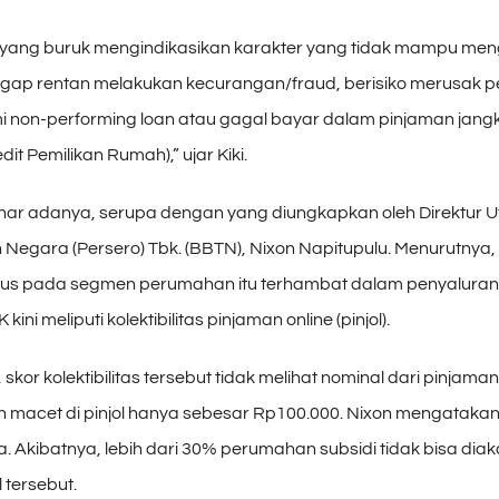
t yang buruk mengindikasikan karakter yang tidak mampu men
gap rentan melakukan kecurangan/fraud, berisiko merusak 
 non-performing loan atau gagal bayar dalam pinjaman jang
dit Pemilikan Rumah),” ujar Kiki.
enar adanya, serupa dengan yang diungkapkan oleh Direktur 
Negara (Persero) Tbk. (BBTN), Nixon Napitupulu. Menurutnya,
us pada segmen perumahan itu terhambat dalam penyaluran 
ini meliputi kolektibilitas pinjaman online (pinjol).
skor kolektibilitas tersebut tidak melihat nominal dari pinjaman
 macet di pinjol hanya sebesar Rp100.000. Nixon mengatakan h
. Akibatnya, lebih dari 30% perumahan subsidi tidak bisa dia
l tersebut.