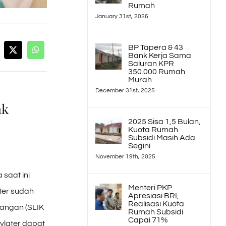
Rumah
January 31st, 2026
BP Tapera & 43
Bank Kerja Sama
Saluran KPR
350.000 Rumah
Murah
December 31st, 2025
ak
2025 Sisa 1,5 Bulan,
Kuota Rumah
Subsidi Masih Ada
Segini
November 19th, 2025
saat ini
Menteri PKP
ter sudah
Apresiasi BRI,
Realisasi Kuota
uangan (SLIK
Rumah Subsidi
Capai 71%
ylater dapat