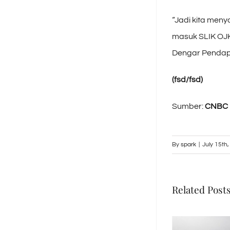
“Jadi kita meny
masuk SLIK OJK,
Dengar Pendapat
(fsd/fsd)
Sumber:
CNBC 
By
spark
|
July 15th
Related Post