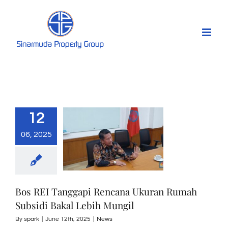
Skip
to
content
12
06, 2025
Bos REI Tanggapi Rencana Ukuran Rumah
Subsidi Bakal Lebih Mungil
By
spark
|
June 12th, 2025
|
News