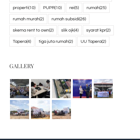
properti
(10)
PUPR
(10)
rei
(5)
rumah
(25)
rumah murah
(2)
rumah subsidi
(26)
skema rent to own
(2)
slik ojk
(4)
syarat kpr
(2)
Tapera
(4)
tiga juta rumah
(2)
UU Tapera
(2)
GALLERY