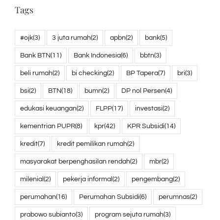
Tags
#ojk
(3)
3 juta rumah
(2)
apbn
(2)
bank
(5)
Bank BTN
(11)
Bank Indonesia
(6)
bbtn
(3)
beli rumah
(2)
bi checking
(2)
BP Tapera
(7)
bri
(3)
bsi
(2)
BTN
(18)
bumn
(2)
DP nol Persen
(4)
edukasi keuangan
(2)
FLPP
(17)
investasi
(2)
kementrian PUPR
(8)
kpr
(42)
KPR Subsidi
(14)
kredit
(7)
kredit pemilikan rumah
(2)
masyarakat berpenghasilan rendah
(2)
mbr
(2)
milenial
(2)
pekerja informal
(2)
pengembang
(2)
perumahan
(16)
Perumahan Subsidi
(6)
perumnas
(2)
prabowo subianto
(3)
program sejuta rumah
(3)