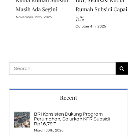
i
BRI, Realisasi Kuota
Program Perumahan,
‘KP
Rumah Subsidi Capai
Salurkan KPR Subsidi
Wir
71%
Rp16,79 T
Janu
October 4th, 2025
March 30th, 2026
Search
for:
Recent
BRI Konsisten Dukung Program
Perumahan, Salurkan KPR Subsidi
Rp16,79 T
March 30th, 2026