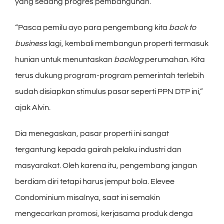
yang sedang progres pembangunan.
“Pasca pemilu ayo para pengembang kita
back to
business
lagi, kembali membangun properti termasuk
hunian untuk menuntaskan
backlog
perumahan. Kita
terus dukung program-program pemerintah terlebih
sudah disiapkan stimulus pasar seperti PPN DTP ini,”
ajak Alvin.
Dia menegaskan, pasar properti ini sangat
tergantung kepada gairah pelaku industri dan
masyarakat. Oleh karena itu, pengembang jangan
berdiam diri tetapi harus jemput bola. Elevee
Condominium misalnya, saat ini semakin
mengecarkan promosi, kerjasama produk denga