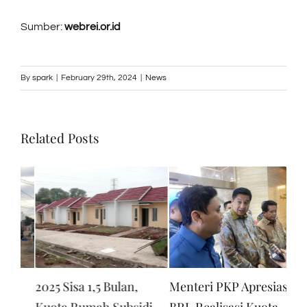
Sumber:
webrei.or.id
By
spark
|
February 29th, 2024
|
News
Related Posts
Menteri PKP Apresiasi
BRI Konsisten Dukung
BT