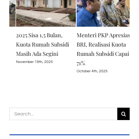
Menteri PKP Apresiasi
BRI Konsisten Dukung
BT
i
BRI, Realisasi Kuota
Program Perumahan,
‘KP
Rumah Subsidi Capai
Salurkan KPR Subsidi
Wir
71%
Rp16,79 T
Janu
October 4th, 2025
March 30th, 2026
Search
for: