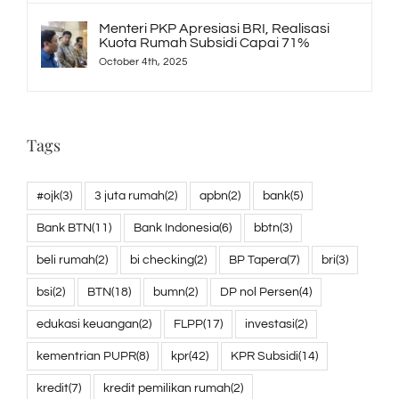
Menteri PKP Apresiasi BRI, Realisasi
Kuota Rumah Subsidi Capai 71%
October 4th, 2025
Tags
#ojk
(3)
3 juta rumah
(2)
apbn
(2)
bank
(5)
Bank BTN
(11)
Bank Indonesia
(6)
bbtn
(3)
beli rumah
(2)
bi checking
(2)
BP Tapera
(7)
bri
(3)
bsi
(2)
BTN
(18)
bumn
(2)
DP nol Persen
(4)
edukasi keuangan
(2)
FLPP
(17)
investasi
(2)
kementrian PUPR
(8)
kpr
(42)
KPR Subsidi
(14)
kredit
(7)
kredit pemilikan rumah
(2)