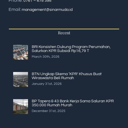
Phone:
0761 – 678 398
Email:
management@sinarmuda.id
Recent
BRI Konsisten Dukung Program Perumahan,
Salurkan KPR Subsidi Rp16,79 T
March 30th, 2026
BTN Ungkap Skema ‘KPR’ Khusus Buat
Wiraswasta Beli Rumah
January 31st, 2026
BP Tapera & 43 Bank Kerja Sama Saluran KPR
350.000 Rumah Murah
December 31st, 2025