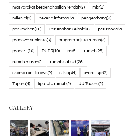
masyarakat berpenghasilan rendah
(2)
mbr
(2)
milenial
(2)
pekerja informal
(2)
pengembang
(2)
perumahan
(16)
Perumahan Subsidi
(6)
perumnas
(2)
prabowo subianto
(3)
program sejuta rumah
(3)
properti
(10)
PUPR
(10)
rei
(5)
rumah
(25)
rumah murah
(2)
rumah subsidi
(26)
skema rent to own
(2)
slik ojk
(4)
syarat kpr
(2)
Tapera
(4)
tiga juta rumah
(2)
UU Tapera
(2)
GALLERY