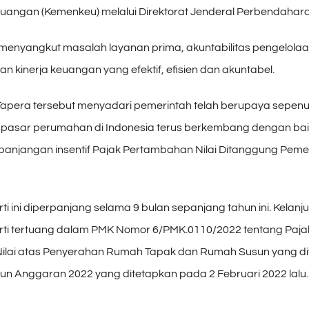
uangan (Kemenkeu) melalui Direktorat Jenderal Perbendahar
a menyangkut masalah layanan prima, akuntabilitas pengelola
an kinerja keuangan yang efektif, efisien dan akuntabel.
Tapera tersebut menyadari pemerintah telah berupaya sepen
pasar perumahan di Indonesia terus berkembang dengan baik.
erpanjangan insentif Pajak Pertambahan Nilai Ditanggung Peme
i ini diperpanjang selama 9 bulan sepanjang tahun ini. Kelanjut
ti tertuang dalam PMK Nomor 6/PMK.0110/2022 tentang Paja
ilai atas Penyerahan Rumah Tapak dan Rumah Susun yang d
un Anggaran 2022 yang ditetapkan pada 2 Februari 2022 lalu.