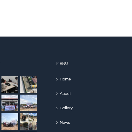
Subsidi Capai 71%
Salurkan KPR Su
Rp16,79 T
October 4th, 2025
March 30th, 2026
Y
MENU
Home
About
Gallery
News