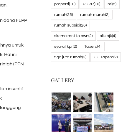
properti
(10)
PUPR
(10)
rei
(5)
aan.
rumah
(25)
rumah murah
(2)
an dana FLPP
rumah subsidi
(26)
skema rent to own
(2)
slik ojk
(4)
uhnya untuk
syarat kpr
(2)
Tapera
(4)
 Hal ini
tiga juta rumah
(2)
UU Tapera
(2)
rintah (PPN
GALLERY
an insentif
k
itanggung