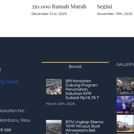
350.000 Rumah Murah
Segini
December 31st, 2025
November 19th, 2025
GALLER
Recent
BRI Konsisten
Dukung Program
Perumahan,
Salurkan KPR
Subsidi Rp16,79 T
March 30th, 2026
Nasution No.
kanbaru, Riau
BTN Ungkap Skema
‘KPR’ Khusus Buat
78 398
Wiraswasta Beli