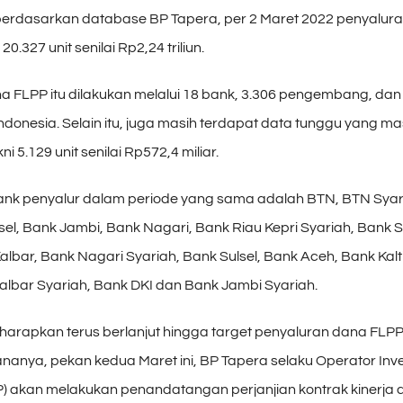
berdasarkan database BP Tapera, per 2 Maret 2022 penyalur
0.327 unit senilai Rp2,24 triliun.
a FLPP itu dilakukan melalui 18 bank, 3.306 pengembang, dan
donesia. Selain itu, juga masih terdapat data tunggu yang ma
i 5.129 unit senilai Rp572,4 miliar.
nk penyalur dalam periode yang sama adalah BTN, BTN Syari
el, Bank Jambi, Bank Nagari, Bank Riau Kepri Syariah, Bank 
albar, Bank Nagari Syariah, Bank Sulsel, Bank Aceh, Bank Kal
albar Syariah, Bank DKI dan Bank Jambi Syariah.
iharapkan terus berlanjut hingga target penyaluran dana FLPP
nanya, pekan kedua Maret ini, BP Tapera selaku Operator Inve
P) akan melakukan penandatangan perjanjian kontrak kinerja