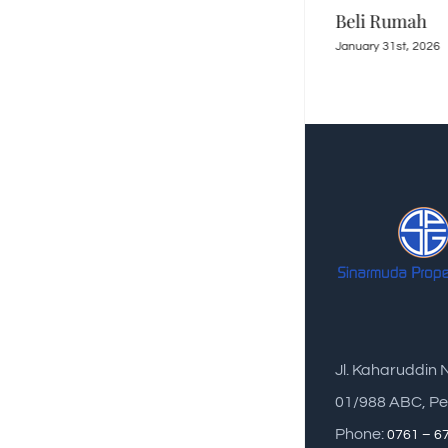
Salurkan KPR Subsidi
Beli Rumah
Rp16,79 T
January 31st, 2026
March 30th, 2026
Jl. Kaharuddin 
01/988 ABC, Pe
Phone:
0761 – 6