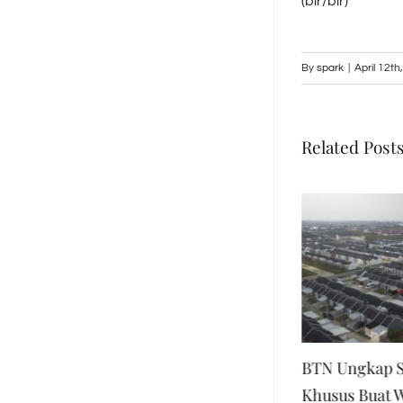
(bir/bir)
By
spark
|
April 12th
Related Post
BRI Konsisten Dukung
BTN Ungkap S
Program Perumahan,
Khusus Buat 