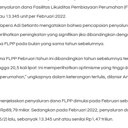
yaluran dana Fasilitas Likuiditas Pembiayaan Perumahan (FL
tau 13.345 unit per Februari 2022.
Tapera Adi Setianto mengatakan bahwa pencapaian penyalu
rlihatkan peningkatan yang signifikan jika dibandingkan den
na FLPP pada bulan yang sama tahun sebelumnya.
na FLPP Februari tahun ini dibandingkan tahun sebelumnya ter
gga 20,5 kali lipat. Ini memperlihatkan optimisme yang tinggi d
rumahan,” ungkapnya dalam keterangan tertulis, dilansir A
i menjelaskan penyaluran dana FLPP dimulai pada Februari se
ai Rp69,79 miliar. Sedangkan pada Februari 2022, penyaluran 
/2) lalu, sebanyak 13.345 unit atau senilai Rp1,47 triliun.