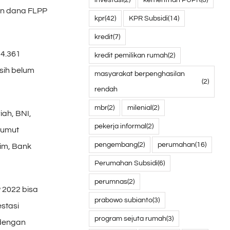
an dana FLPP
kpr
(42)
KPR Subsidi
(14)
kredit
(7)
 4.361
kredit pemilikan rumah
(2)
sih belum
masyarakat berpenghasilan
(2)
rendah
mbr
(2)
milenial
(2)
ah, BNI,
pekerja informal
(2)
Sumut
pengembang
(2)
perumahan
(16)
tim, Bank
Perumahan Subsidi
(6)
perumnas
(2)
 2022 bisa
prabowo subianto
(3)
stasi
program sejuta rumah
(3)
 dengan