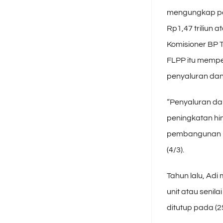
mengungkap pen
Rp1,47 triliun a
Komisioner BP 
FLPP itu mempe
penyaluran da
“Penyaluran da
peningkatan hin
pembangunan pe
(4/3).
Tahun lalu, Ad
unit atau senil
ditutup pada (25