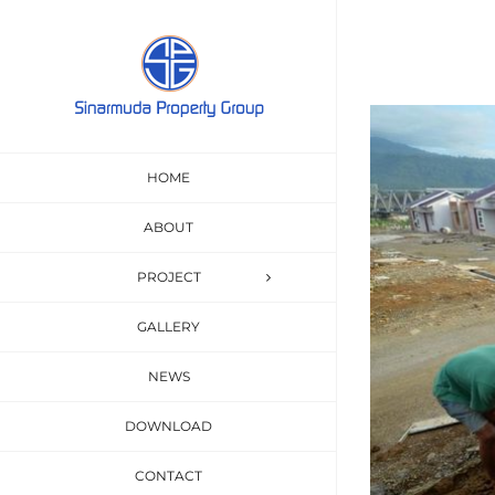
Skip
to
content
View
Larger
HOME
Image
ABOUT
PROJECT
GALLERY
NEWS
DOWNLOAD
CONTACT