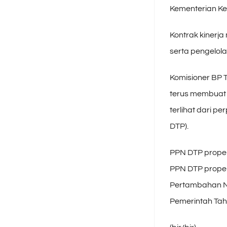
Kementerian Ke
Kontrak kinerj
serta pengelola
Komisioner BP 
terus membuat 
terlihat dari p
DTP).
PPN DTP propert
PPN DTP proper
Pertambahan N
Pemerintah Tah