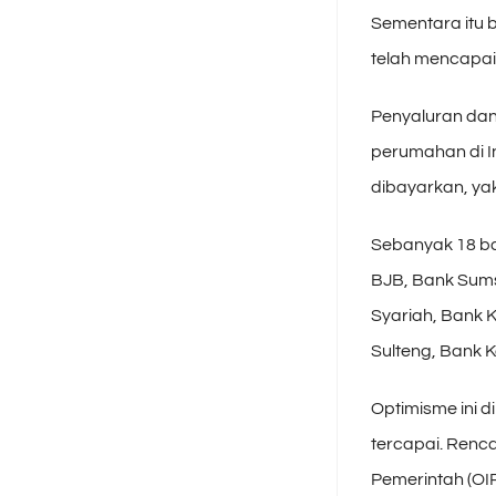
Sementara itu 
telah mencapai 2
Penyaluran dan
perumahan di In
dibayarkan, yakn
Sebanyak 18 ba
BJB, Bank Sums
Syariah, Bank K
Sulteng, Bank K
Optimisme ini d
tercapai. Renca
Pemerintah (OI