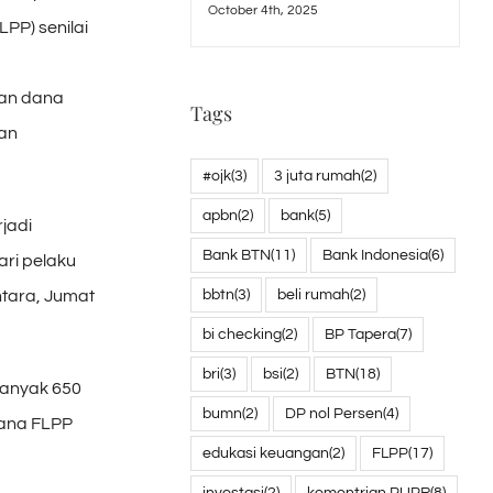
October 4th, 2025
PP) senilai
ran dana
Tags
gan
#ojk
(3)
3 juta rumah
(2)
apbn
(2)
bank
(5)
jadi
Bank BTN
(11)
Bank Indonesia
(6)
ari pelaku
bbtn
(3)
beli rumah
(2)
ntara, Jumat
bi checking
(2)
BP Tapera
(7)
bri
(3)
bsi
(2)
BTN
(18)
banyak 650
bumn
(2)
DP nol Persen
(4)
dana FLPP
edukasi keuangan
(2)
FLPP
(17)
investasi
(2)
kementrian PUPR
(8)