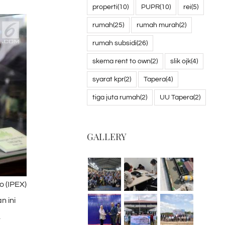
properti
(10)
PUPR
(10)
rei
(5)
rumah
(25)
rumah murah
(2)
rumah subsidi
(26)
skema rent to own
(2)
slik ojk
(4)
syarat kpr
(2)
Tapera
(4)
tiga juta rumah
(2)
UU Tapera
(2)
GALLERY
 (IPEX)
n ini
.