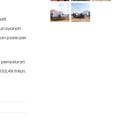
tif.
un syariah
an posisi per
 penyaluran
3,49 triliun.