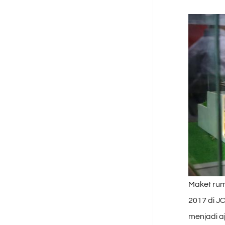
Maket rum
2017 di J
menjadi a