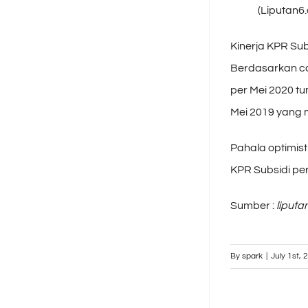
(Liputan6
Kinerja KPR Sub
Berdasarkan ca
per Mei 2020 tu
Mei 2019 yang m
Pahala optimi
KPR Subsidi per
Sumber :
liput
By
spark
|
July 1st, 