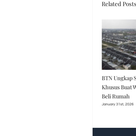
Related Post
BRI Konsisten Dukung
BTN Ungkap S
Program Perumahan,
Khusus Buat W
Salurkan KPR Subsidi
Beli Rumah
Rp16,79 T
January 31st, 2026
March 30th, 2026