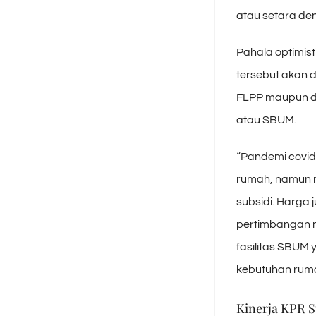
atau setara deng
Pahala optimis
tersebut akan d
FLPP maupun d
atau SBUM.
“Pandemi covi
rumah, namun m
subsidi. Harga 
pertimbangan m
fasilitas SBUM
kebutuhan rumah
Kinerja KPR S