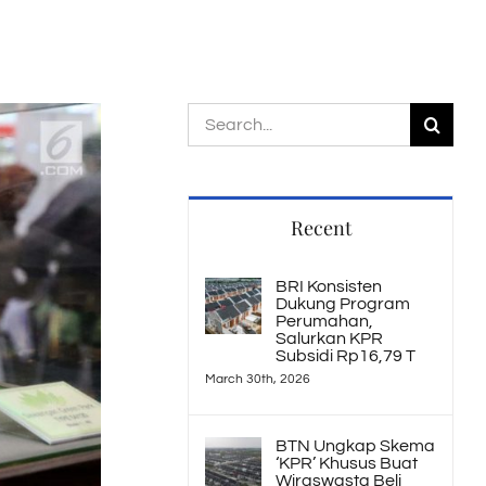
Search
for:
Recent
BRI Konsisten
Dukung Program
Perumahan,
Salurkan KPR
Subsidi Rp16,79 T
March 30th, 2026
BTN Ungkap Skema
‘KPR’ Khusus Buat
Wiraswasta Beli