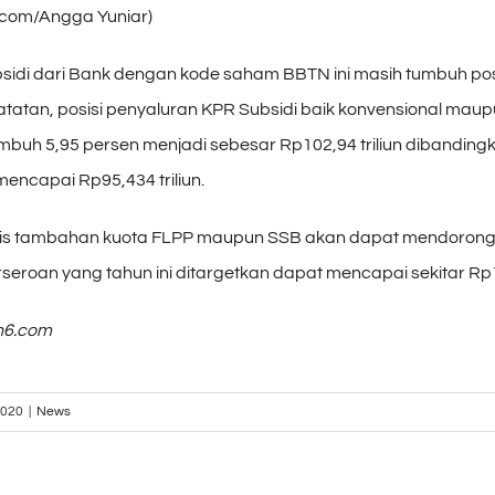
.com/Angga Yuniar)
sidi dari Bank dengan kode saham BBTN ini masih tumbuh posi
tatan, posisi penyaluran KPR Subsidi baik konvensional maup
mbuh 5,95 persen menjadi sebesar Rp102,94 triliun dibandingk
encapai Rp95,434 triliun.
stis tambahan kuota FLPP maupun SSB akan dapat mendorong
seroan yang tahun ini ditargetkan dapat mencapai sekitar Rp10
an6.com
2020
|
News