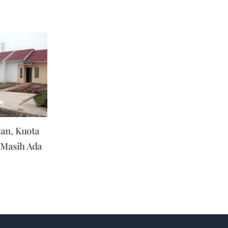
lan, Kuota
Menteri PKP Apresiasi BRI,
BRI Konsisten D
Masih Ada
Realisasi Kuota Rumah
Program Peruma
Subsidi Capai 71%
Salurkan KPR Sub
Rp16,79 T
October 4th, 2025
March 30th, 2026