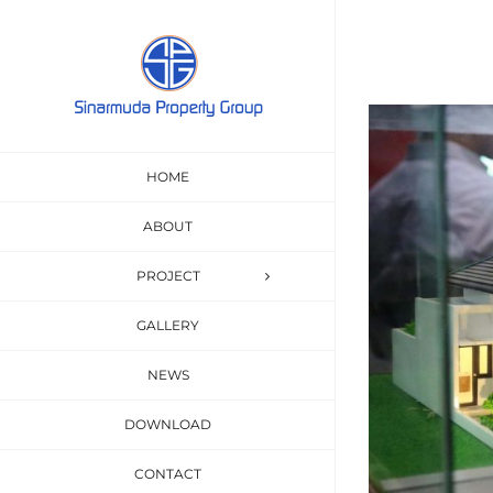
Skip
to
content
View
Larger
HOME
Image
ABOUT
PROJECT
GALLERY
NEWS
DOWNLOAD
CONTACT