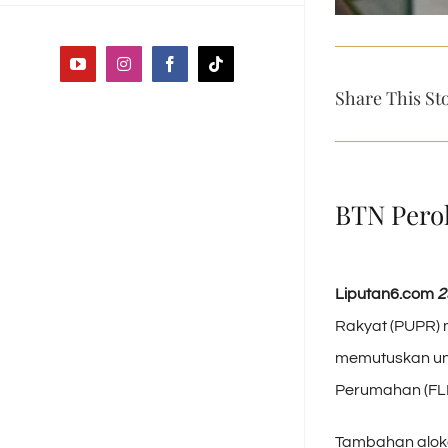
YouTube
Instagram
Facebook
Tiktok
Share This St
BTN Pero
Liputan6.com
2
Rakyat (PUPR) 
memutuskan unt
Perumahan (FLP
Tambahan aloka