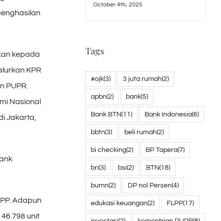
October 4th, 2025
penghasilan
Tags
kan kepada
alurkan KPR
#ojk
(3)
3 juta rumah
(2)
an PUPR.
apbn
(2)
bank
(5)
mi Nasional
Bank BTN
(11)
Bank Indonesia
(6)
i Jakarta,
bbtn
(3)
beli rumah
(2)
bi checking
(2)
BP Tapera
(7)
Bank
bri
(3)
bsi
(2)
BTN
(18)
bumn
(2)
DP nol Persen
(4)
PDPP. Adapun
edukasi keuangan
(2)
FLPP
(17)
46.798 unit
investasi
(2)
kementrian PUPR
(8)