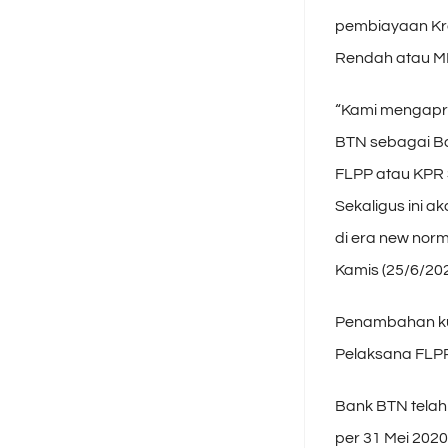
pembiayaan Kre
Rendah atau M
“Kami mengapr
BTN sebagai B
FLPP atau KPR 
Sekaligus ini 
di era new nor
Kamis (25/6/202
Penambahan kuo
Pelaksana FLPP 
Bank BTN telah 
per 31 Mei 202