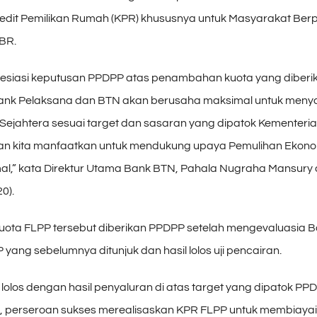
dit Pemilikan Rumah (KPR) khususnya untuk Masyarakat Ber
BR.
esiasi keputusan PPDPP atas penambahan kuota yang diberi
ank Pelaksana dan BTN akan berusaha maksimal untuk meny
Sejahtera sesuai target dan sasaran yang dipatok Kementeri
akan kita manfaatkan untuk mendukung upaya Pemulihan Ekono
mal,” kata Direktur Utama Bank BTN, Pahala Nugraha Mansury d
0).
ta FLPP tersebut diberikan PPDPP setelah mengevaluasia 
yang sebelumnya ditunjuk dan hasil lolos uji pencairan.
lolos dengan hasil penyaluran di atas target yang dipatok P
0, perseroan sukses merealisaskan KPR FLPP untuk membiayai 