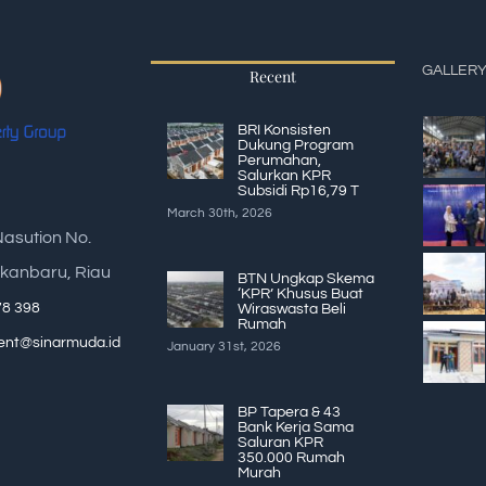
GALLER
Recent
BRI Konsisten
Dukung Program
Perumahan,
Salurkan KPR
Subsidi Rp16,79 T
March 30th, 2026
Nasution No.
kanbaru, Riau
BTN Ungkap Skema
‘KPR’ Khusus Buat
78 398
Wiraswasta Beli
Rumah
nt@sinarmuda.id
January 31st, 2026
BP Tapera & 43
Bank Kerja Sama
Saluran KPR
350.000 Rumah
Murah