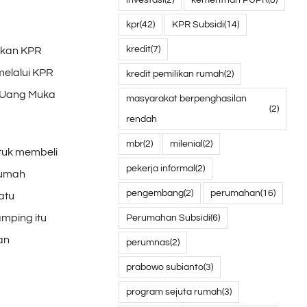
kpr
(42)
KPR Subsidi
(14)
kredit
(7)
rkan KPR
melalui KPR
kredit pemilikan rumah
(2)
 Uang Muka
masyarakat berpenghasilan
(2)
rendah
mbr
(2)
milenial
(2)
tuk membeli
pekerja informal
(2)
rumah
pengembang
(2)
perumahan
(16)
atu
Perumahan Subsidi
(6)
mping itu
an
perumnas
(2)
prabowo subianto
(3)
program sejuta rumah
(3)