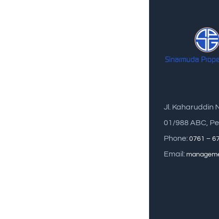
Jl. Kaharuddin 
01/988 ABC, Pe
Phone:
0761 – 6
Email:
manageme