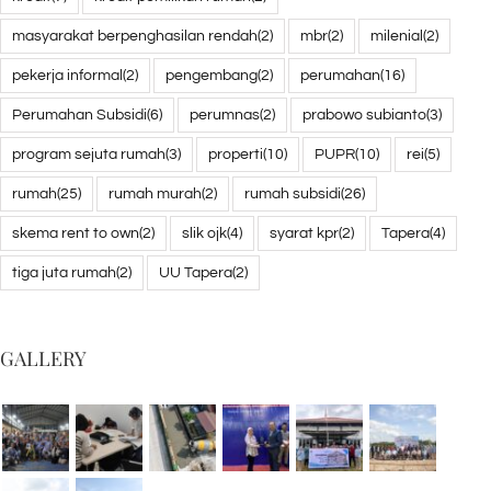
kredit
(7)
kredit pemilikan rumah
(2)
masyarakat berpenghasilan rendah
(2)
mbr
(2)
milenial
(2)
pekerja informal
(2)
pengembang
(2)
perumahan
(16)
Perumahan Subsidi
(6)
perumnas
(2)
prabowo subianto
(3)
program sejuta rumah
(3)
properti
(10)
PUPR
(10)
rei
(5)
rumah
(25)
rumah murah
(2)
rumah subsidi
(26)
skema rent to own
(2)
slik ojk
(4)
syarat kpr
(2)
Tapera
(4)
tiga juta rumah
(2)
UU Tapera
(2)
GALLERY