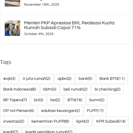
Ada Segini
November 19th, 2025
Menteri PKP Apresiasi BRI, Realisasi Kuota
Rumah Subsidi Capai 71%
October 4th, 2025
Tags
#ojk
(3)
3 juta rumah
(2)
apbn
(2)
bank
(5)
Bank BTN
(11)
Bank Indonesia
(6)
bbtn
(3)
beli rumah
(2)
bi checking
(2)
BP Tapera
(7)
bri
(3)
bsi
(2)
BTN
(18)
bumn
(2)
DP nol Persen
(4)
edukasi keuangan
(2)
FLPP
(17)
investasi
(2)
kementrian PUPR
(8)
kpr
(42)
KPR Subsidi
(14)