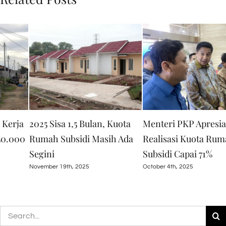
Menteri PKP Apresiasi BRI,
BRI Konsisten Dukung
Realisasi Kuota Rumah
Program Perumahan,
Subsidi Capai 71%
Salurkan KPR Subsidi
Rp16,79 T
October 4th, 2025
March 30th, 2026
Search