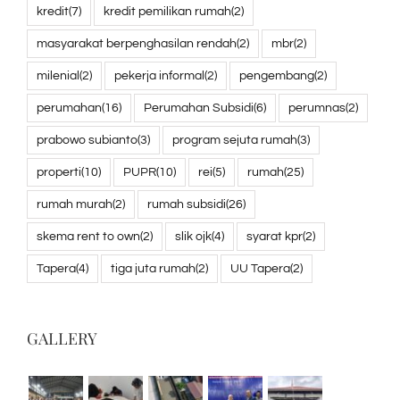
kredit
(7)
kredit pemilikan rumah
(2)
masyarakat berpenghasilan rendah
(2)
mbr
(2)
milenial
(2)
pekerja informal
(2)
pengembang
(2)
perumahan
(16)
Perumahan Subsidi
(6)
perumnas
(2)
prabowo subianto
(3)
program sejuta rumah
(3)
properti
(10)
PUPR
(10)
rei
(5)
rumah
(25)
rumah murah
(2)
rumah subsidi
(26)
skema rent to own
(2)
slik ojk
(4)
syarat kpr
(2)
Tapera
(4)
tiga juta rumah
(2)
UU Tapera
(2)
GALLERY