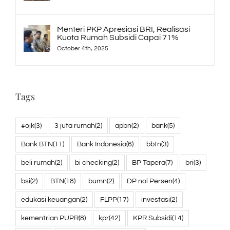
Menteri PKP Apresiasi BRI, Realisasi
Kuota Rumah Subsidi Capai 71%
October 4th, 2025
Tags
#ojk
(3)
3 juta rumah
(2)
apbn
(2)
bank
(5)
Bank BTN
(11)
Bank Indonesia
(6)
bbtn
(3)
beli rumah
(2)
bi checking
(2)
BP Tapera
(7)
bri
(3)
bsi
(2)
BTN
(18)
bumn
(2)
DP nol Persen
(4)
edukasi keuangan
(2)
FLPP
(17)
investasi
(2)
kementrian PUPR
(8)
kpr
(42)
KPR Subsidi
(14)