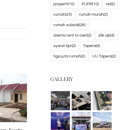
properti
(10)
PUPR
(10)
rei
(5)
rumah
(25)
rumah murah
(2)
rumah subsidi
(26)
skema rent to own
(2)
slik ojk
(4)
syarat kpr
(2)
Tapera
(4)
tiga juta rumah
(2)
UU Tapera
(2)
GALLERY