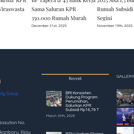
kema ‘KPR’
BP Tapera & 43 Bank Kerja
2025 Sisa 1,5 Bu
Wiraswasta
Sama Saluran KPR
Rumah Subsidi
350.000 Rumah Murah
Segini
December 31st, 2025
November 19th, 2025
GALLER
Recent
BRI Konsisten
Dukung Program
Perumahan,
Salurkan KPR
Subsidi Rp16,79 T
March 30th, 2026
Nasution No.
kanbaru, Riau