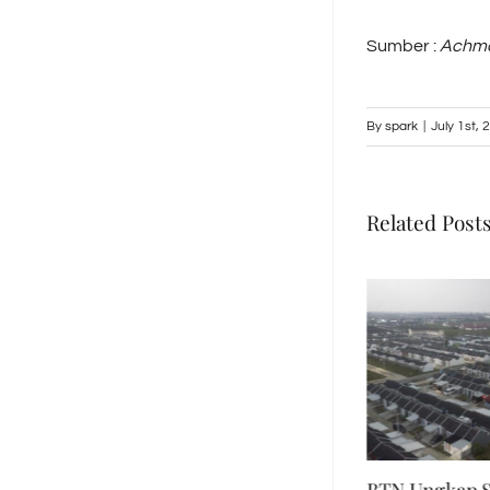
Sumber :
Achmad
By
spark
|
July 1st, 
Related Post