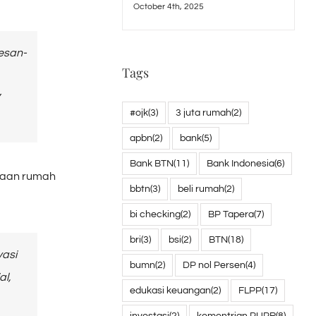
October 4th, 2025
esan-
Tags
#ojk
(3)
3 juta rumah
(2)
apbn
(2)
bank
(5)
Bank BTN
(11)
Bank Indonesia
(6)
diaan rumah
bbtn
(3)
beli rumah
(2)
bi checking
(2)
BP Tapera
(7)
bri
(3)
bsi
(2)
BTN
(18)
vasi
bumn
(2)
DP nol Persen
(4)
al,
edukasi keuangan
(2)
FLPP
(17)
investasi
(2)
kementrian PUPR
(8)