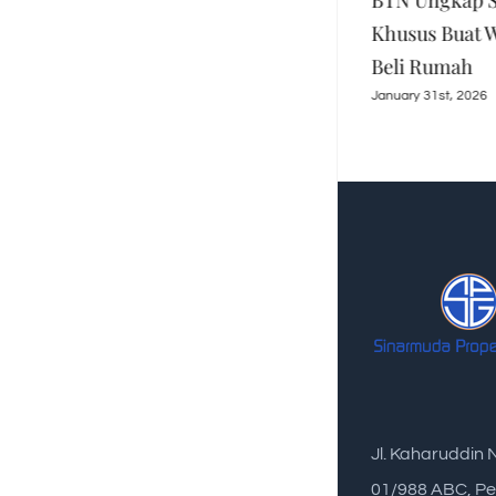
BRI Konsisten Dukung
BTN Ungkap S
Program Perumahan,
Khusus Buat 
Salurkan KPR Subsidi
Beli Rumah
Rp16,79 T
January 31st, 2026
March 30th, 2026
Jl. Kaharuddin 
01/988 ABC, Pe