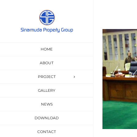
Skip
to
content
View
Larger
HOME
Image
ABOUT
PROJECT
GALLERY
NEWS
DOWNLOAD
CONTACT