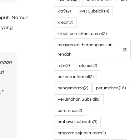
kpr
(42)
KPR Subsidi
(14)
empuh. Namun
kredit
(7)
n yang
kredit pemilikan rumah
(2)
masyarakat berpenghasilan
(2)
rendah
anaan
mbr
(2)
milenial
(2)
si,
pekerja informal
(2)
pengembang
(2)
perumahan
(16)
,”
Perumahan Subsidi
(6)
perumnas
(2)
prabowo subianto
(3)
program sejuta rumah
(3)