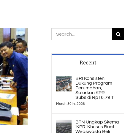
Search
for:
Recent
BRI Konsisten
Dukung Program
Perumahan,
Salurkan KPR
Subsidi Rp16,79 T
March 30th, 2026
BTN Ungkap Skema
‘KPR’ Khusus Buat
Wiraswasta Beli