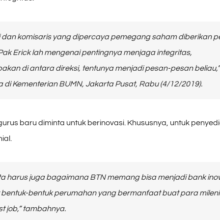
si dan komisaris yang dipercaya pemegang saham diberikan p
ak Erick lah mengenai pentingnya menjaga integritas,
kan di antara direksi, tentunya menjadi pesan-pesan beliau,”
 di Kementerian BUMN, Jakarta Pusat, Rabu (4/12/2019).
urus baru diminta untuk berinovasi. Khususnya, untuk penye
ial.
ita harus juga bagaimana BTN memang bisa menjadi bank ino
t bentuk-bentuk perumahan yang bermanfaat buat para mileni
st job,
” tambahnya.