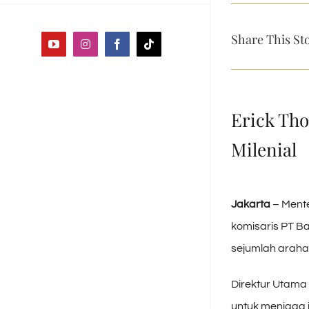
Share This St
YouTube
Instagram
Facebook
Tiktok
Erick Th
Milenial
Jakarta
– Mente
komisaris PT Ba
sejumlah araha
Direktur Utama
untuk menjaga i