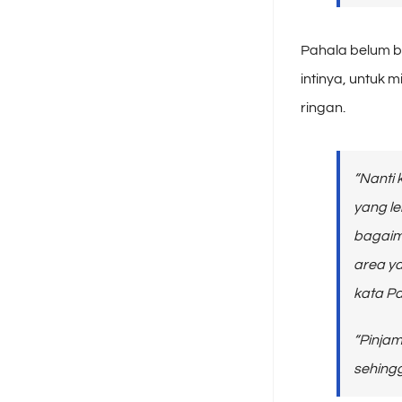
Pahala belum b
intinya, untuk 
ringan.
“Nanti
yang le
bagaim
area
ya
kata Pa
“Pinja
sehingg