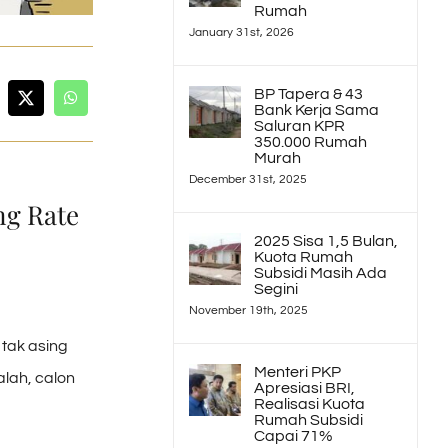
Rumah
January 31st, 2026
BP Tapera & 43
Bank Kerja Sama
Saluran KPR
350.000 Rumah
Murah
December 31st, 2025
ng Rate
2025 Sisa 1,5 Bulan,
Kuota Rumah
Subsidi Masih Ada
Segini
November 19th, 2025
tak asing
Menteri PKP
alah, calon
Apresiasi BRI,
Realisasi Kuota
Rumah Subsidi
Capai 71%