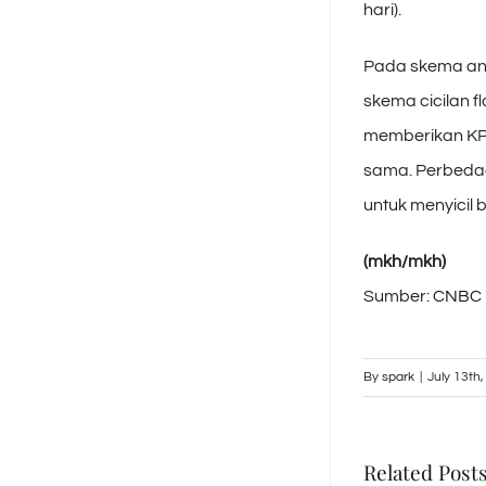
hari).
Pada skema an
skema cicilan f
memberikan KPR.
sama. Perbedaa
untuk menyicil
(mkh/mkh)
Sumber:
CNBC 
By
spark
|
July 13th
Related Post