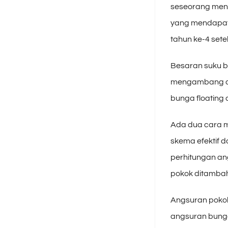
seseorang mend
yang mendapat 
tahun ke-4 set
Besaran suku b
mengambang dit
bunga floating 
Ada dua cara m
skema efektif 
perhitungan an
pokok ditamba
Angsuran pokok 
angsuran bunga