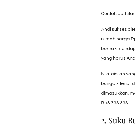
Contoh perhitun
Andi sukses di
rumah harga Rp
berhak mendapa
yang harus And
Nilai cicilan y
bunga x tenor d
dimasukkan, mak
Rp3.333.333
2. Suku 