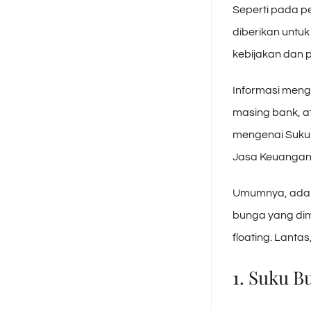
Seperti pada pe
diberikan untu
kebijakan dan 
Informasi menge
masing bank, a
mengenai Suku B
Jasa Keuangan 
Umumnya, ada d
bunga yang dim
floating. Lant
1. Suku B