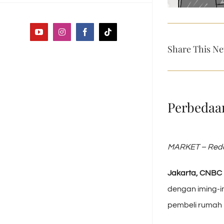
YouTube
Instagram
Facebook
Tiktok
Share This Ne
Perbedaan
MARKET – Redak
Jakarta, CNBC 
dengan iming-im
pembeli rumah 