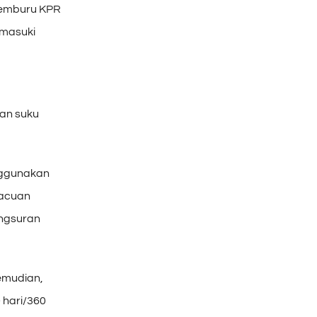
pemburu KPR
emasuki
an suku
nggunakan
 acuan
angsuran
Kemudian,
 hari/360