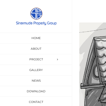
Skip
to
content
View
Larger
HOME
Image
ABOUT
PROJECT
GALLERY
NEWS
DOWNLOAD
CONTACT