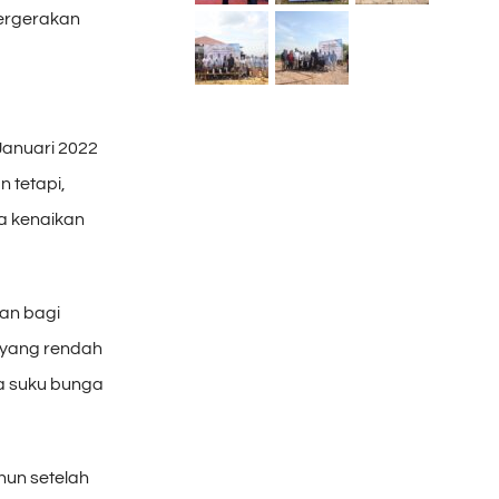
pergerakan
Januari 2022
 tetapi,
ya kenaikan
an bagi
a yang rendah
ika suku bunga
un setelah