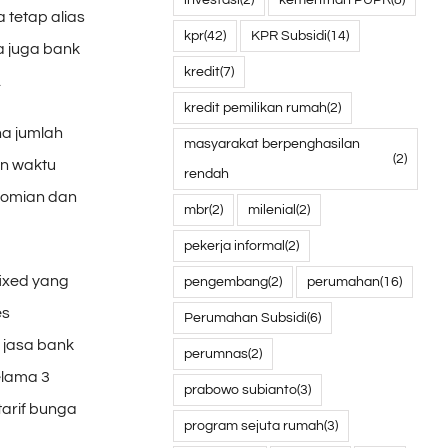
 tetap alias
kpr
(42)
KPR Subsidi
(14)
a juga bank
kredit
(7)
.
kredit pemilikan rumah
(2)
na jumlah
masyarakat berpenghasilan
(2)
un waktu
rendah
onomian dan
mbr
(2)
milenial
(2)
pekerja informal
(2)
fixed yang
pengembang
(2)
perumahan
(16)
es
Perumahan Subsidi
(6)
 jasa bank
perumnas
(2)
elama 3
prabowo subianto
(3)
tarif bunga
program sejuta rumah
(3)