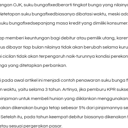
ngan OJK, suku bungafixedberarti tingkat bunga yang nilainya
 Ketetapan suku bungafixedbiasanya dibatasi waktu, meski ad
uku bungafixedsepanjang masa kredit yang dimiliki konsumer
ap memberi keuntungan bagi debitur atau pemilik utang, kare
rus dibayar tiap bulan nilainya tidak akan berubah selama kur
lai cicilan tidak akan terpengaruh naik-turunnya kondisi perek
unga yang ditetapkan perbankan.
 pada awal artikel ini menjadi contoh penawaran suku bunga 
n waktu, yaitu selama 3 tahun. Artinya, jika pemburu KPR suks
njaman untuk membeli hunian yang diiklankan menggunakan
ia akan dikenakan bunga tetap sebesar 5% dari pinjamannya s
Setelah itu, pada tahun keempat debitur biasanya dikenakan 
au sesuai pergerakan pasar.