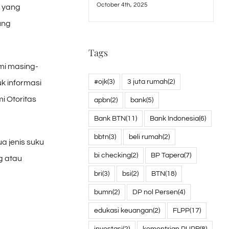
October 4th, 2025
s yang
ung
Tags
smi masing-
#ojk
(3)
3 juta rumah
(2)
k informasi
i Otoritas
apbn
(2)
bank
(5)
Bank BTN
(11)
Bank Indonesia
(6)
bbtn
(3)
beli rumah
(2)
a jenis suku
bi checking
(2)
BP Tapera
(7)
g atau
bri
(3)
bsi
(2)
BTN
(18)
bumn
(2)
DP nol Persen
(4)
edukasi keuangan
(2)
FLPP
(17)
investasi
(2)
kementrian PUPR
(8)