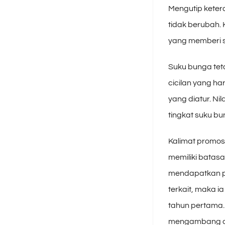
Mengutip ketera
tidak berubah.
yang memberi s
Suku bunga tet
cicilan yang ha
yang diatur. Ni
tingkat suku b
Kalimat promosi
memiliki batasa
mendapatkan pi
terkait, maka 
tahun pertama. 
mengambang at