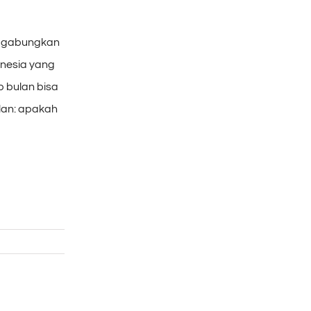
nggabungkan
onesia yang
p bulan bisa
lan: apakah