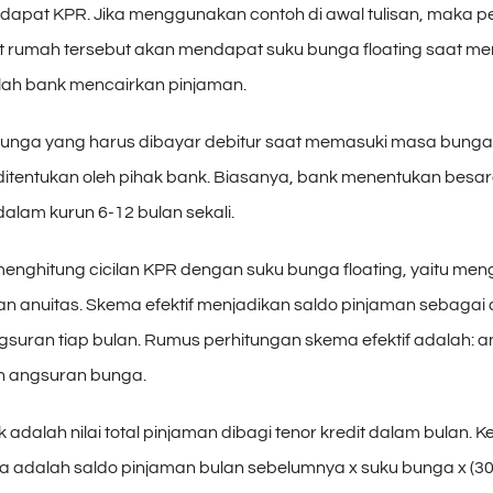
apat KPR. Jika menggunakan contoh di awal tulisan, maka 
rumah tersebut akan mendapat suku bunga floating saat m
elah bank mencairkan pinjaman.
unga yang harus dibayar debitur saat memasuki masa bunga
entukan oleh pihak bank. Biasanya, bank menentukan besar
dalam kurun 6-12 bulan sekali.
enghitung cicilan KPR dengan suku bunga floating, yaitu me
dan anuitas. Skema efektif menjadikan saldo pinjaman sebagai
gsuran tiap bulan. Rumus perhitungan skema efektif adalah: 
h angsuran bunga.
adalah nilai total pinjaman dibagi tenor kredit dalam bulan. 
 adalah saldo pinjaman bulan sebelumnya x suku bunga x (30