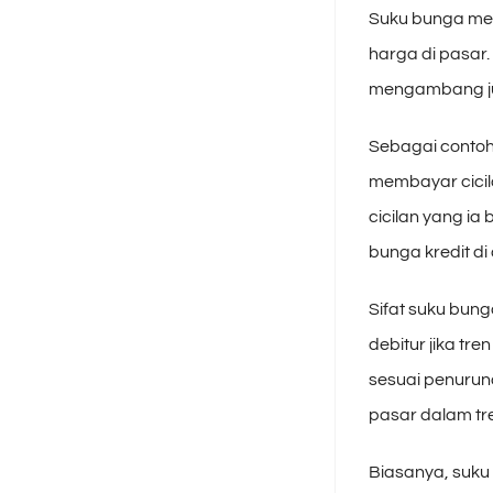
Suku bunga men
harga di pasar
mengambang ju
Sebagai contoh
membayar cicil
cicilan yang ia
bunga kredit di
Sifat suku bun
debitur jika t
sesuai penuruna
pasar dalam tre
Biasanya, suku