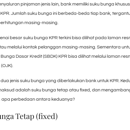
nyaluran pinjaman jenis lain, bank memiliki suku bunga khusu
k KPR. Jumlah suku bunga ini berbeda-beda tiap bank, tergant
perhitungan masing-masing.
nai besar suku bunga KPR terkini bisa dilihat pada laman re
tau melalui kontak pelanggan masing-masing. Sementara untu
unga Dasar Kredit (SBDK) KPR bisa dilihat melalui laman resm
(OJK).
ua jenis suku bunga yang diberlakukan bank untuk KPR. Kedu
aksud adalah suku bunga tetap atau fixed, dan mengamban
as, apa perbedaan antara keduanya?
unga Tetap (fixed)