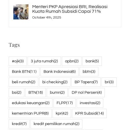
Menteri PKP Apresiasi BRI, Realisasi
Kuota Rumah Subsidi Capai 71%
October 4th, 2025
Tags
#ojk
(3)
3 juta rumah
(2)
apbn
(2)
bank
(5)
Bank BTN
(11)
Bank Indonesia
(6)
bbtn
(3)
beli rumah
(2)
bi checking
(2)
BP Tapera
(7)
bri
(3)
bsi
(2)
BTN
(18)
bumn
(2)
DP nol Persen
(4)
edukasi keuangan
(2)
FLPP
(17)
investasi
(2)
kementrian PUPR
(8)
kpr
(42)
KPR Subsidi
(14)
kredit
(7)
kredit pemilikan rumah
(2)