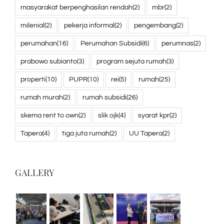
masyarakat berpenghasilan rendah
(2)
mbr
(2)
milenial
(2)
pekerja informal
(2)
pengembang
(2)
perumahan
(16)
Perumahan Subsidi
(6)
perumnas
(2)
prabowo subianto
(3)
program sejuta rumah
(3)
properti
(10)
PUPR
(10)
rei
(5)
rumah
(25)
rumah murah
(2)
rumah subsidi
(26)
skema rent to own
(2)
slik ojk
(4)
syarat kpr
(2)
Tapera
(4)
tiga juta rumah
(2)
UU Tapera
(2)
GALLERY