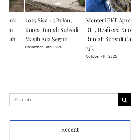
Menteri PKP Apresiasi
BRI Konsisten Dukung
BT
i
BRI, Realisasi Kuota
Program Perumahan,
‘KP
Rumah Subsidi Capai
Salurkan KPR Subsidi
Wir
71%
Rp16,79 T
Janu
October 4th, 2025
March 30th, 2026
Search
for:
Recent