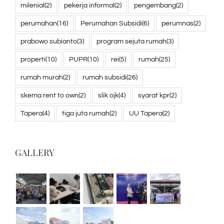
milenial
(2)
pekerja informal
(2)
pengembang
(2)
perumahan
(16)
Perumahan Subsidi
(6)
perumnas
(2)
prabowo subianto
(3)
program sejuta rumah
(3)
properti
(10)
PUPR
(10)
rei
(5)
rumah
(25)
rumah murah
(2)
rumah subsidi
(26)
skema rent to own
(2)
slik ojk
(4)
syarat kpr
(2)
Tapera
(4)
tiga juta rumah
(2)
UU Tapera
(2)
GALLERY