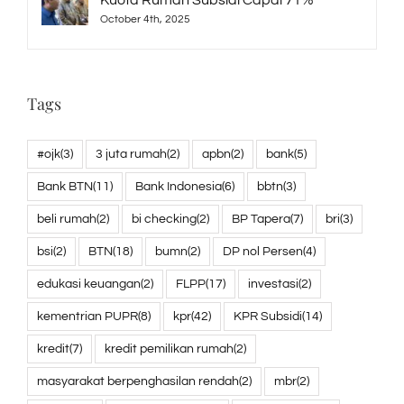
October 4th, 2025
Tags
#ojk
(3)
3 juta rumah
(2)
apbn
(2)
bank
(5)
Bank BTN
(11)
Bank Indonesia
(6)
bbtn
(3)
beli rumah
(2)
bi checking
(2)
BP Tapera
(7)
bri
(3)
bsi
(2)
BTN
(18)
bumn
(2)
DP nol Persen
(4)
edukasi keuangan
(2)
FLPP
(17)
investasi
(2)
kementrian PUPR
(8)
kpr
(42)
KPR Subsidi
(14)
kredit
(7)
kredit pemilikan rumah
(2)
masyarakat berpenghasilan rendah
(2)
mbr
(2)