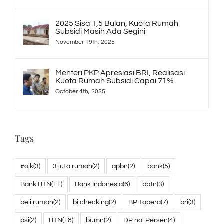
2025 Sisa 1,5 Bulan, Kuota Rumah
Subsidi Masih Ada Segini
November 19th, 2025
Menteri PKP Apresiasi BRI, Realisasi
Kuota Rumah Subsidi Capai 71%
October 4th, 2025
Tags
#ojk
(3)
3 juta rumah
(2)
apbn
(2)
bank
(5)
Bank BTN
(11)
Bank Indonesia
(6)
bbtn
(3)
beli rumah
(2)
bi checking
(2)
BP Tapera
(7)
bri
(3)
bsi
(2)
BTN
(18)
bumn
(2)
DP nol Persen
(4)