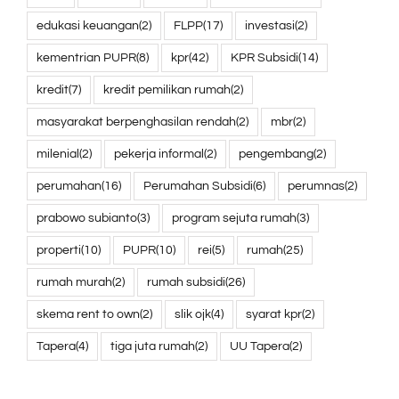
edukasi keuangan
(2)
FLPP
(17)
investasi
(2)
kementrian PUPR
(8)
kpr
(42)
KPR Subsidi
(14)
kredit
(7)
kredit pemilikan rumah
(2)
masyarakat berpenghasilan rendah
(2)
mbr
(2)
milenial
(2)
pekerja informal
(2)
pengembang
(2)
perumahan
(16)
Perumahan Subsidi
(6)
perumnas
(2)
prabowo subianto
(3)
program sejuta rumah
(3)
properti
(10)
PUPR
(10)
rei
(5)
rumah
(25)
rumah murah
(2)
rumah subsidi
(26)
skema rent to own
(2)
slik ojk
(4)
syarat kpr
(2)
Tapera
(4)
tiga juta rumah
(2)
UU Tapera
(2)