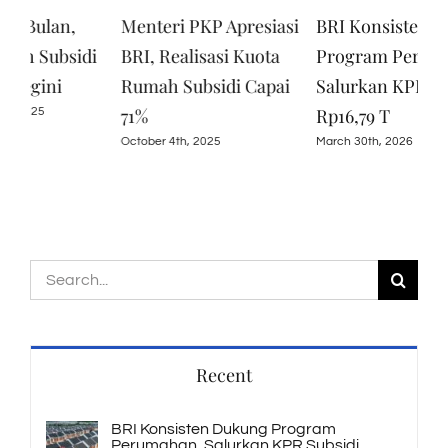
Menteri PKP Apresiasi
BRI Konsisten Dukung
BT
i
BRI, Realisasi Kuota
Program Perumahan,
‘KP
Rumah Subsidi Capai
Salurkan KPR Subsidi
Wir
71%
Rp16,79 T
Janu
October 4th, 2025
March 30th, 2026
Search
for:
Recent
BRI Konsisten Dukung Program
Perumahan, Salurkan KPR Subsidi