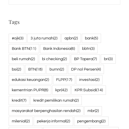
Tags
#ojk
(3)
3 juta rumah
(2)
apbn
(2)
bank
(5)
Bank BTN
(11)
Bank Indonesia
(6)
bbtn
(3)
beli rumah
(2)
bi checking
(2)
BP Tapera
(7)
bri
(3)
bsi
(2)
BTN
(18)
bumn
(2)
DP nol Persen
(4)
edukasi keuangan
(2)
FLPP
(17)
investasi
(2)
kementrian PUPR
(8)
kpr
(42)
KPR Subsidi
(14)
kredit
(7)
kredit pemilikan rumah
(2)
masyarakat berpenghasilan rendah
(2)
mbr
(2)
milenial
(2)
pekerja informal
(2)
pengembang
(2)