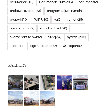
perumahan
(16)
Perumahan Subsidi
(6)
perumnas
(2)
prabowo subianto
(3)
program sejuta rumah
(3)
properti
(10)
PUPR
(10)
rei
(5)
rumah
(25)
rumah murah
(2)
rumah subsidi
(26)
skema rent to own
(2)
slik ojk
(4)
syarat kpr
(2)
Tapera
(4)
tiga juta rumah
(2)
UU Tapera
(2)
GALLERY