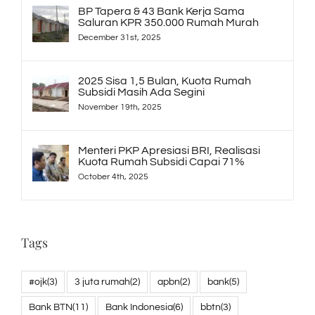
BP Tapera & 43 Bank Kerja Sama
Saluran KPR 350.000 Rumah Murah
December 31st, 2025
2025 Sisa 1,5 Bulan, Kuota Rumah
Subsidi Masih Ada Segini
November 19th, 2025
Menteri PKP Apresiasi BRI, Realisasi
Kuota Rumah Subsidi Capai 71%
October 4th, 2025
Tags
#ojk
(3)
3 juta rumah
(2)
apbn
(2)
bank
(5)
Bank BTN
(11)
Bank Indonesia
(6)
bbtn
(3)