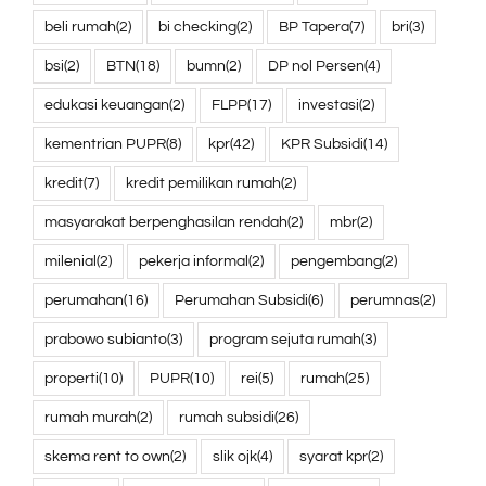
beli rumah
(2)
bi checking
(2)
BP Tapera
(7)
bri
(3)
bsi
(2)
BTN
(18)
bumn
(2)
DP nol Persen
(4)
edukasi keuangan
(2)
FLPP
(17)
investasi
(2)
kementrian PUPR
(8)
kpr
(42)
KPR Subsidi
(14)
kredit
(7)
kredit pemilikan rumah
(2)
masyarakat berpenghasilan rendah
(2)
mbr
(2)
milenial
(2)
pekerja informal
(2)
pengembang
(2)
perumahan
(16)
Perumahan Subsidi
(6)
perumnas
(2)
prabowo subianto
(3)
program sejuta rumah
(3)
properti
(10)
PUPR
(10)
rei
(5)
rumah
(25)
rumah murah
(2)
rumah subsidi
(26)
skema rent to own
(2)
slik ojk
(4)
syarat kpr
(2)