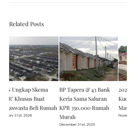
Related Posts
BP Tapera & 43 Bank
2025 Sisa 1,5 Bulan,
Men
Kerja Sama Saluran
Kuota Rumah Subsidi
BRI
mah
KPR 350.000 Rumah
Masih Ada Segini
Rum
Murah
71%
November 19th, 2025
December 31st, 2025
Octo