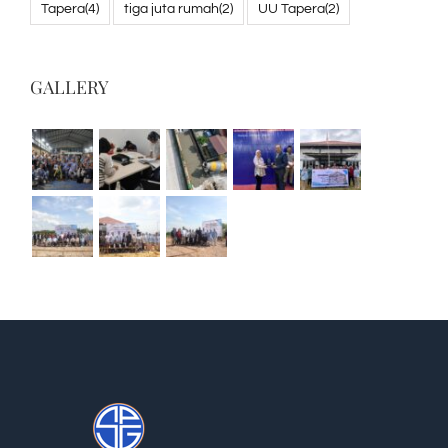
Tapera
(4)
tiga juta rumah
(2)
UU Tapera
(2)
GALLERY